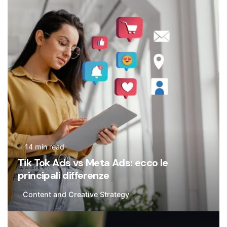
Posted by
Flavia De Michetti
14 min read
Tik Tok Ads vs Meta Ads: ecco le
principali differenze
Content and Creative Strategy
Posted by