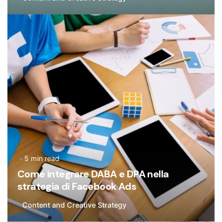
Posted by
Flavia De Michetti
5 min read
Come integrare DABA e DPA nella
strategia di Facebook Ads
Content and Creative Strategy