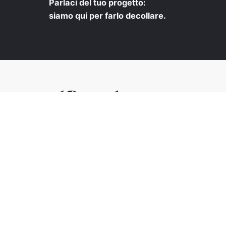
Parlaci del tuo progetto:
siamo qui per farlo decollare.
© Il Digitale - Digital Agency. Tutti i diritti riservati
Sito e Digital Marketing by