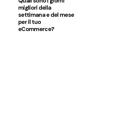
Quali sono i giorni
migliori della
settimana e del mese
per il tuo
eCommerce?