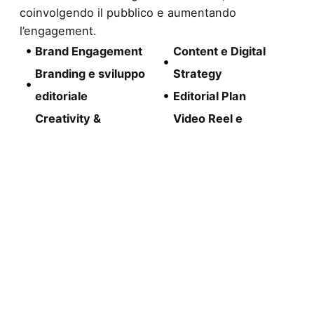
coinvolgendo il pubblico e aumentando
l’engagement.
Brand Engagement
Content e Digital
Branding e sviluppo
Strategy
editoriale
Editorial Plan
Creativity &
Video Reel e
Copywriting
Podcast
Development
Trasformiamo idee in progetti digitali su misura.