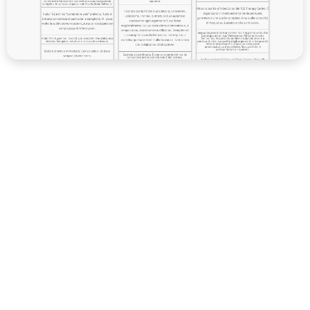
⬤ 02. SOCIAL MEDIA
La terapia a portata di
click